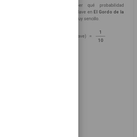
También es interesante saber qué probabilidad
tenemos de acertar el número clave en
El Gordo de la
Primitiva
, aunque el cálculo es muy sencillo.
1
Probabilidad (número clave)
=
10