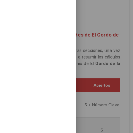
🔸 Resumen de probabilidades de El Gordo de
la Primitiva por categoria
Al igual que hemos hecho en otras secciones, una vez
hechos todos los cálculos vamos a resumir los cálculos
agrupados por categoría de premio de
El Gordo de la
Primitiva
.
Categoría
Aciertos
1ª Categoría
5 + Número Clave
2ª Categoría
5