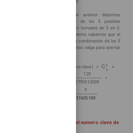
3795012000
Al igual que en el apartado anterior debemos
contemplar las combinaciones de los 5 posibles
números que suponen un acierto tomados de 5 en 5.
Como se ha explicado anteriormente, sabemos que el
cálculo será 1 puesto que sólo la combinación de los 5
números ganadores será la que nos valga para acertar
El Gordo de la Primitiva.
C
5
Probabilidad (5 aciertos y número clave)
=
×
5
120
120
=
1
×
=
3795012000
3795012000
120
1
=
3795012000
31625100
🔸 Probabilidad de acertar el numero clave de
El Gordo de la Primitiva