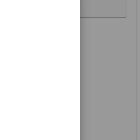
Primitiva por categoria
📚 Fuentes
🚀 Introduccion