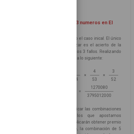
🔸 Probabilidad de acertar 3 numeros en El
Gordo de la Primitiva
Volvemos a tomar como ejemplo el caso inical. El único
cambio que tenemos que realizar es el acierto de la
tercera bola, eliminando uno de los 3 fallos. Realizando
los ajustes comentados nos queda lo siguiente:
5
4
3
Probabilidad (3 aciertos)
=
×
×
54
53
52
49
48
9
1270080
×
×
×
=
51
50
10
3795012000
A continuación debemos multiplicar las combinaciones
de números válidos entre los que apostamos
escogiendo sólo 3, los cuales implicarán obtener premio
en esta categoría. Casualmente, la combinación de 5