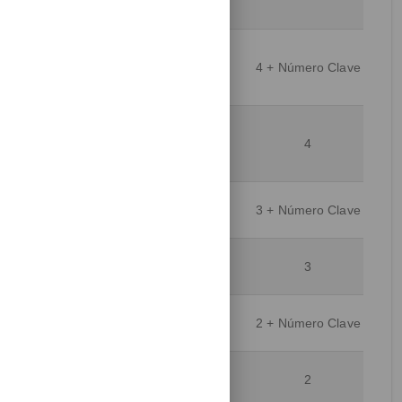
3ª Categoría
4 + Número Clave
4ª Categoría
4
5ª Categoría
3 + Número Clave
6ª Categoría
3
7ª Categoría
2 + Número Clave
8ª Categoría
2