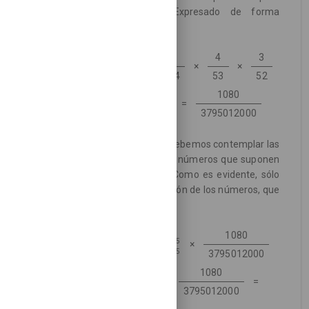
fallando el número clave. Expresado de forma
matemática tenemos:
5
4
3
Probabilidad (5 aciertos)
=
×
×
54
53
52
2
1
9
1080
×
×
×
=
51
50
10
3795012000
Como en ocasiones anteriores, debemos contemplar las
combinaciones de los 5 posibles números que suponen
un acierto tomados de 5 en 5. Como es evidente, sólo
nos valdrá una posible combinación de los números, que
será la ganadora.
1080
C
5
Probabilidad (5 aciertos)
=
×
5
3795012000
1080
1080
=
1
×
=
=
3795012000
3795012000