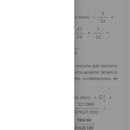
número clave tenemos:
5
Probabilidad (2 aciertos y número clave)
=
×
54
4
49
48
47
1
×
×
×
×
=
53
52
51
50
10
2210880
3795012000
Nuevamente, puesto que no nos importa qué números
sean los acertados dentro de nuestra apuesta, tenemos
que contemplar todas las posibles combinaciones de
nuestros números.
C
2
Probabilidad (2 aciertos y número clave)
=
×
5
2210880
2210880
=
10
×
=
3795012000
3795012000
22108800
184240
=
3795012000
31625100